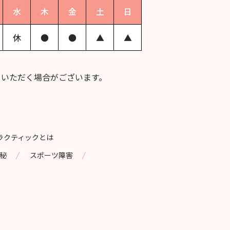
水
木
金
土
日
休
●
●
▲
▲
をいただく場合がございます。
ラクティックとは
|
|
秘
スポーツ障害