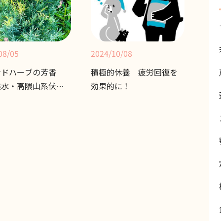
08/05
2024/10/08
ンドハーブの芳香
積極的休養 疲労回復を
垂水・高隈山系伏流
効果的に！
育った無農薬