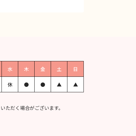
水
木
金
土
日
休
●
●
▲
▲
をいただく場合がございます。