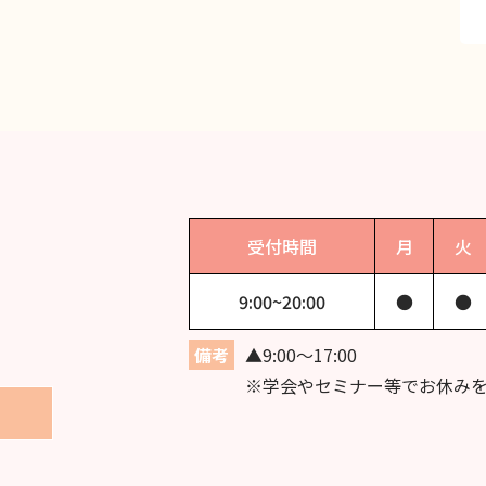
受付時間
月
火
9:00~
20:00
●
●
備考
▲9:00〜17:00
※学会やセミナー等でお休み