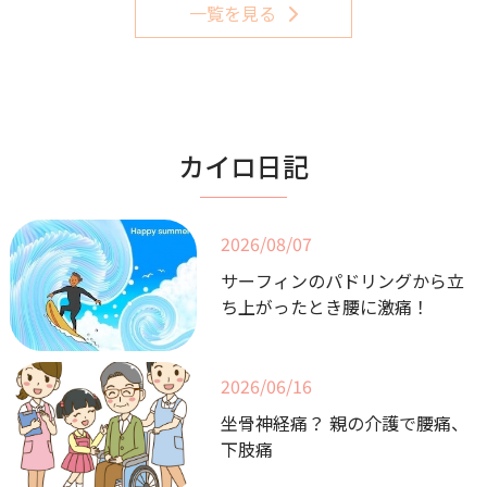
一覧を見る
受けているので、その痛みも失くなりま
した。
治療が終わり帰る時は、とても体が楽に
なって助かっております。先生の治療が
快適に過ごす為に必要不可欠になり本当
に感謝しております。
カイロ日記
これからも支障をきたす前に、定期的治
療を心がけたいと思います」
2026/08/07
サーフィンのパドリングから立
ち上がったとき腰に激痛！
2026/06/16
坐骨神経痛？ 親の介護で腰痛、
下肢痛