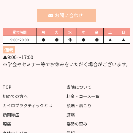
お問い合わせ
受付時間
月
火
水
木
金
土
日
9:00~
20:00
●
●
休
●
●
▲
▲
備考
▲9:00〜17:00
※学会やセミナー等でお休みをいただく場合がございます。
TOP
当院について
初めての方へ
料金・コース一覧
カイロプラクティックとは
頭痛・肩こり
顎関節症
膝痛
腰痛
姿勢の歪み
身体のしびれ
便秘