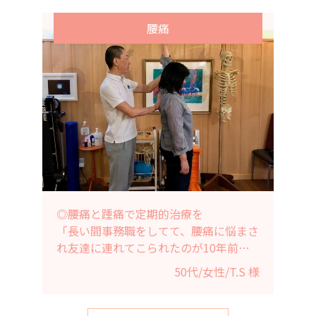
腰痛
◎腰痛と踵痛で定期的治療を
「長い間事務職をしてて、腰痛に悩まさ
れ友達に連れてこられたのが10年前で
す。おかげさまで今では腰痛を感じる事
50代/女性/T.S 様
はなくなりました。
最近は元々悪い腎臓による、かかとの痛
みで通院しております。定期的に治療を