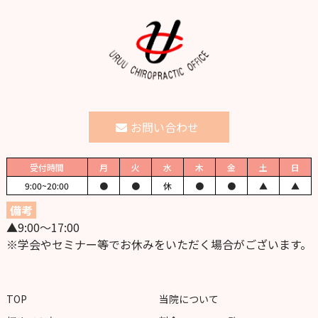
お問い合わせ
受付時間
月
火
水
木
金
土
日
9:00~
20:00
●
●
休
●
●
▲
▲
備考
▲9:00〜17:00
※学会やセミナー等でお休みをいただく場合がございます。
TOP
当院について