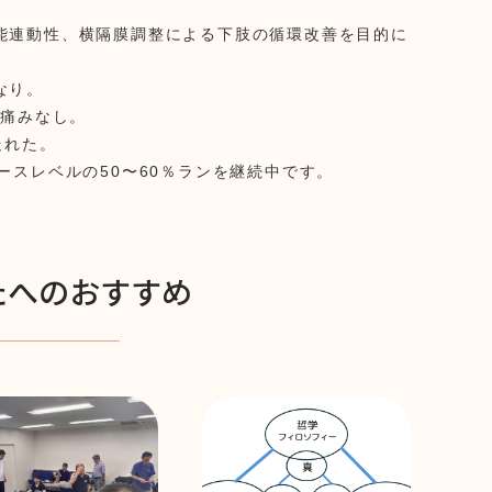
能連動性、横隔膜調整による下肢の循環改善を目的に
なり。
も痛みなし。
走れた。
ースレベルの50〜60％ランを継続中です。
たへのおすすめ