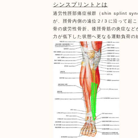
シンスプリントとは
過労性脛部痛症候群（shin splint
が、脛骨内側の遠位２/３に沿って起
骨の疲労性骨折、後脛骨筋の炎症など
力が低下した状態へ更なる運動負荷の