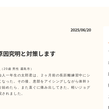
2025/06/20
原因究明と対策します
て
（20歳 男性 霧島市）
会人一年生の太郎君は、
２ヶ月前の長距離練習中にシ
くなった。
その後、患部をアイシングしながら体幹ト
り始めたら、また直ぐに痛み出してきた。
軽いジョグ
院されました。