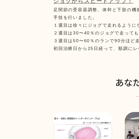
ジョグからスピードアップ！
足関節の受容器調整、体幹と下肢の機
手技を行いました。
１週目は徐々にジョグで走れるように
２週目は30〜40％のジョグで走って
３週目は50〜60％のランで90分ほど
初回治療日から25日経って、順調にレ
あな