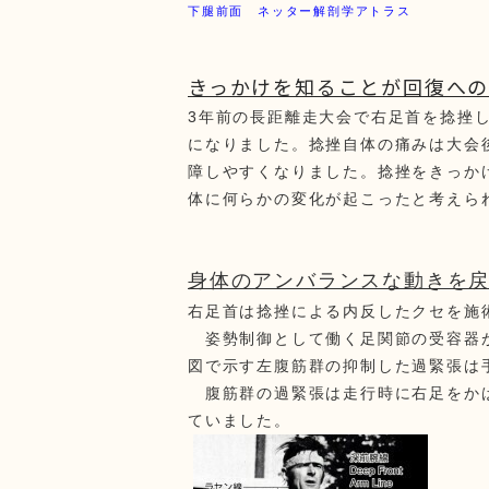
下腿前面 ネッター解剖学アトラス
きっかけを知ることが回復へ
3年前の長距離走大会で右足首を捻挫
になりました。
捻挫自体の痛みは大会
障しやすくなりました。
捻挫をきっか
体に何らかの変化が起こったと考えら
身体のアンバランスな動きを
右足首は捻挫による内反したクセを施
姿勢制御として働く足関節の受容器が
図で示す
左腹筋群の抑制した過緊張は
腹筋群の過緊張は走行時に右足をかば
ていました。