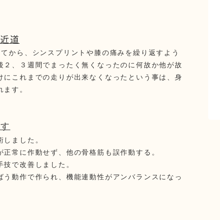
の近道
してから、シンスプリントや膝の痛みを繰り返すよう
後２、３週間でまったく無くなったのに何故か他が故
けにこれまでの走りが出来なくなったという事は、身
れます。
戻す
術しました。
正常に作動せず、他の骨格筋も誤作動する。
手技で改善しました。
う動作で作られ、機能連動性がアンバランスになっ