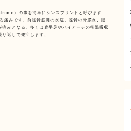
 syndrome）の事を簡単にシンスプリントと呼びます
こる痛みです。
前脛骨筋腱の炎症、脛骨の骨膜炎、脛
が痛みとなる。
多くは扁平足やハイアーチの衝撃吸収
繰り返しで発症します。