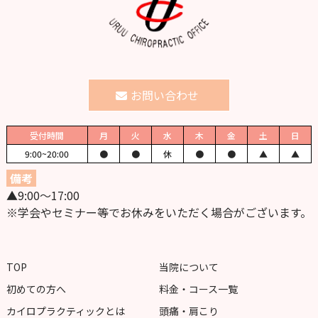
お問い合わせ
受付時間
月
火
水
木
金
土
日
9:00~
20:00
●
●
休
●
●
▲
▲
備考
▲9:00〜17:00
※学会やセミナー等でお休みをいただく場合がございます。
TOP
当院について
初めての方へ
料金・コース一覧
カイロプラクティックとは
頭痛・肩こり