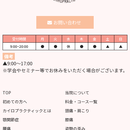
お問い合わせ
受付時間
月
火
水
木
金
土
日
9:00~
20:00
●
●
休
●
●
▲
▲
備考
▲9:00〜17:00
※学会やセミナー等でお休みをいただく場合がございます。
TOP
当院について
初めての方へ
料金・コース一覧
カイロプラクティックとは
頭痛・肩こり
顎関節症
膝痛
腰痛
姿勢の歪み