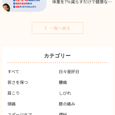
体重を7％減らすだけで健康な肝
臓へ
一覧へ戻る
カテゴリー
すべて
日々是好日
若さを保つ
腰痛
肩こり
しびれ
頭痛
膝の痛み
スポーツケア
便秘